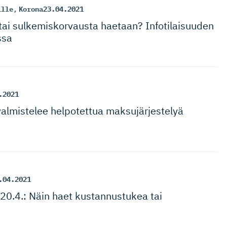
ille
,
Korona
23.04.2021
ai sulkemiskor­vausta haetaan? Infotilai­suuden
ssa
.2021
ö valmistelee helpotettua maksujärjestelyä
.04.2021
le 20.4.: Näin haet kustannustukea tai