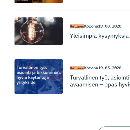
Korona
19.08.2020
Uutinen
Yleisimpiä kysymyksiä 
Korona
19.05.2020
Uutinen
Turvallinen työ, asioin
avaamisen – opas hyvist