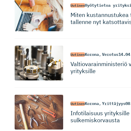
Hyötytietoa yrityks
Uutinen
Miten kustannustukea t
tallenne nyt katsottavi
Korona
,
Verotus
14.04
Uutinen
Valtiovarain­mi­nisteri
yrityksille
Korona
,
Yrittäjyys
08
Uutinen
Infotilaisuus yrityksil
sulkemiskorvausta