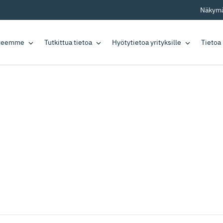
Näkymä
tteemme
Tutkittua tietoa
Hyötytietoa yrityksille
Tietoa