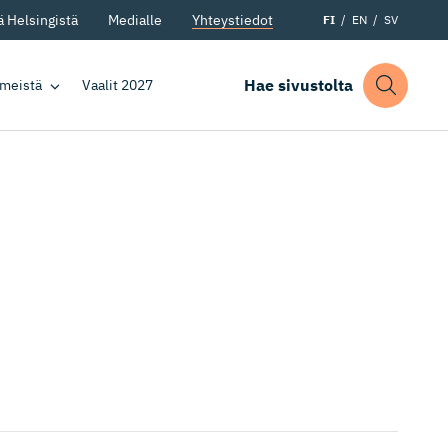
 Helsingistä
Medialle
Yhteystiedot
FI
EN
SV
Hae sivustolta
 meistä
Vaalit 2027