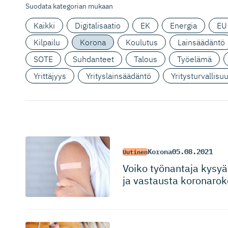
Suodata kategorian mukaan
Kaikki
Digitalisaatio
EK
Energia
EU
Kilpailu
Korona
Koulutus
Lainsäädäntö
SOTE
Suhdanteet
Talous
Työelämä
Yrittäjyys
Yrityslainsäädäntö
Yritysturvallisu
Korona
05.08.2021
Uutinen
Voiko työnantaja kysyä
ja vastausta koronaroko­