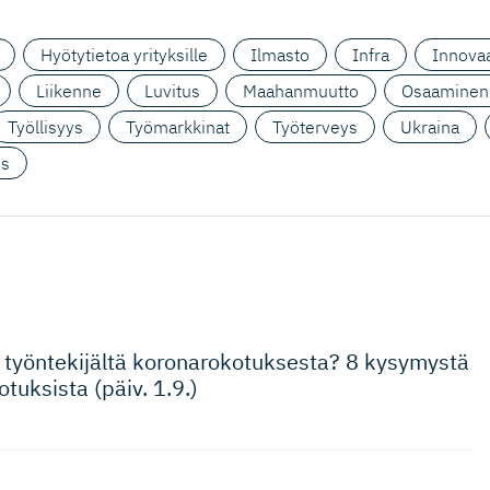
Hyötytietoa yrityksille
Ilmasto
Infra
Innovaa
Liikenne
Luvitus
Maahanmuutto
Osaaminen
Työllisyys
Työmarkkinat
Työterveys
Ukraina
us
 työntekijältä koronaroko­tuk­sesta? 8 kysymystä
tuksista (päiv. 1.9.)