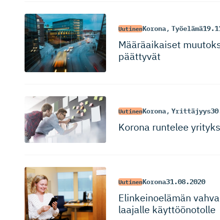
Korona
,
Työelämä
19.1
Uutinen
Määräaikaiset muutokse
päättyvät
Korona
,
Yrittäjyys
30
Uutinen
Korona runtelee yrityks
Korona
31.08.2020
Uutinen
Elinkeinoelämän vahva 
laajalle käyttöönotolle