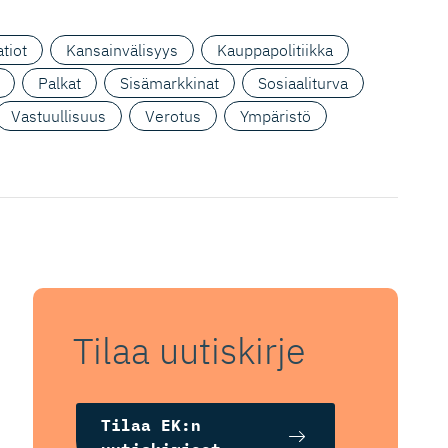
tiot
Kansainvälisyys
Kauppapolitiikka
Palkat
Sisämarkkinat
Sosiaaliturva
Vastuullisuus
Verotus
Ympäristö
Tilaa uutiskirje
Tilaa EK:n