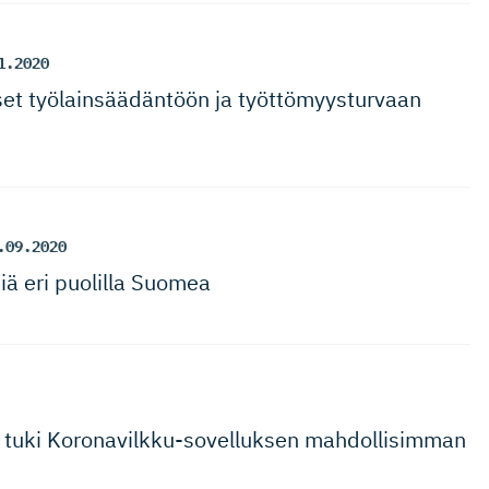
1.2020
t työlainsää­däntöön ja työttömyys­turvaan
.09.2020
iä eri puolilla Suomea
tuki Koronavilk­ku-so­vel­luksen mahdollisimman