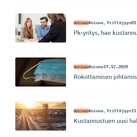
Korona
,
Yrittäjyys
01
Uutinen
Pk-yritys, hae kustannu
Korona
17.12.2020
Uutinen
Rokottamisen johtamis
Korona
,
Yrittäjyys
11
Uutinen
Kustannustuen uusi ha