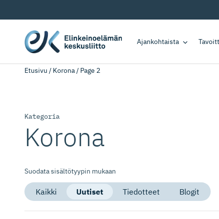
Ajankohtaista
Tavoi
Etusivu
/
Korona
/
Page 2
Kategoria
Korona
Suodata sisältötyypin mukaan
Kaikki
Uutiset
Tiedotteet
Blogit