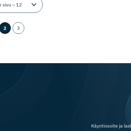
2
3
Käyntiosoite ja la