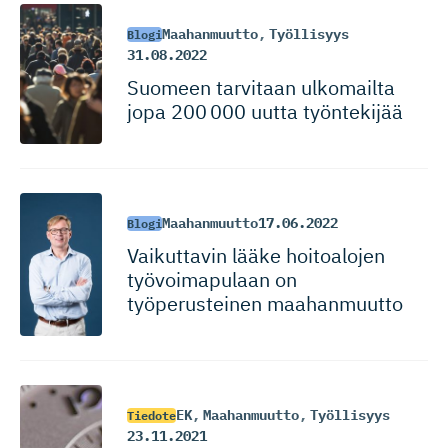
Maahanmuutto
,
Työllisyys
Blogi
31.08.2022
Suomeen tarvitaan ulkomailta
jopa 200 000 uutta työntekijää
Maahanmuutto
17.06.2022
Blogi
Vaikuttavin lääke hoitoalojen
työvoimapulaan on
työperusteinen maahanmuutto
EK
,
Maahanmuutto
,
Työllisyys
Tiedote
23.11.2021