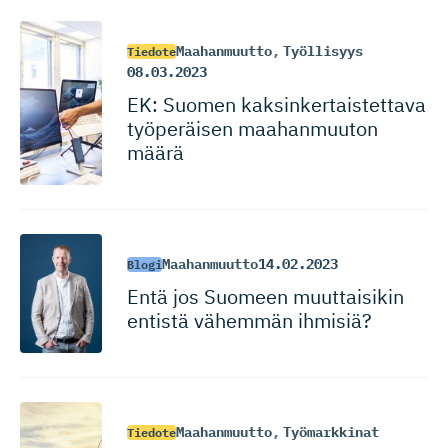
Maahanmuutto
,
Työllisyys
Tiedote
08.03.2023
EK: Suomen kaksinker­tais­tettava
työperäisen maahanmuuton
määrä
Maahanmuutto
14.02.2023
Blogi
Entä jos Suomeen muuttaisikin
entistä vähemmän ihmisiä?
Maahanmuutto
,
Työmarkkinat
Tiedote