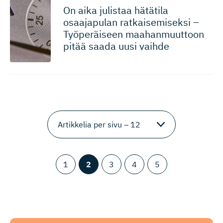
On aika julistaa hätätila
osaajapulan ratkaisemiseksi –
Työperäiseen maahanmuuttoon
pitää saada uusi vaihde
1
2
3
4
5