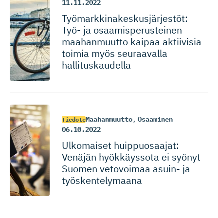
11.11.2022
Työmarkki­na­kes­kus­jär­jestöt:
Työ- ja osaamispe­rus­teinen
maahanmuutto kaipaa aktiivisia
toimia myös seuraavalla
hallituskaudella
Maahanmuutto
,
Osaaminen
Tiedote
06.10.2022
Ulkomaiset huippuosaajat:
Venäjän hyökkäyssota ei syönyt
Suomen vetovoimaa asuin- ja
työskente­lymaana