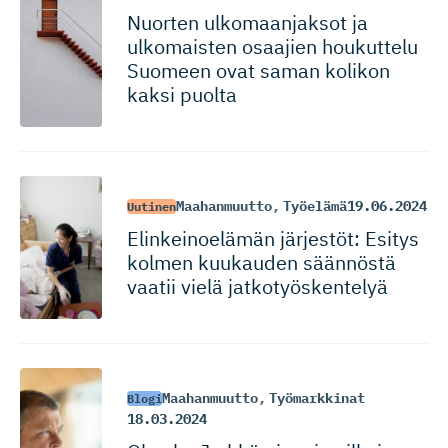
Nuorten ulkomaanjaksot ja
ulkomaisten osaajien houkuttelu
Suomeen ovat saman kolikon
kaksi puolta
Maahanmuutto
,
Työelämä
19.06.2024
Uutinen
Elinkeinoelämän järjestöt: Esitys
kolmen kuukauden säännöstä
vaatii vielä jatkotyös­kentelyä
Maahanmuutto
,
Työmarkkinat
Blogi
18.03.2024