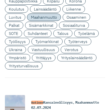
Kauppapolitiikka
Kilpailu
Korona
Koulutus
Lainsäädäntö
Liikenne
Luvitus
Maahanmuutto
Osaaminen
Palkat
Sisämarkkinat
Sosiaaliturva
SOTE
Suhdanteet
Talous
Työelämä
Työllisyys
Työmarkkinat
Työterveys
Ukraina
Vastuullisuus
Verotus
Ympäristö
Yrittäjyys
Yrityslainsäädäntö
Yritysturvallisuus
Kansainvälisyys
,
Maahanmuutto
Uutinen
02.07.2024