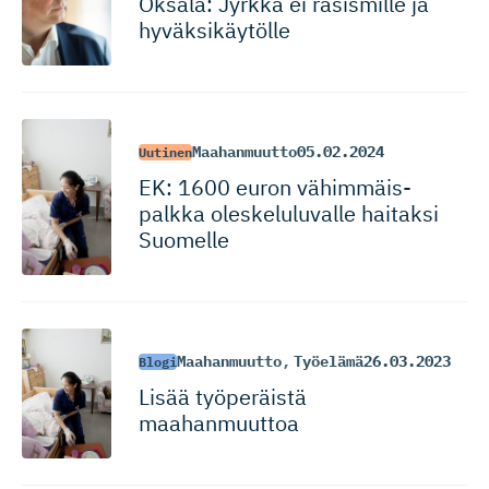
Oksala: Jyrkkä ei rasismille ja
hyväksikäytölle
Maahanmuutto
05.02.2024
Uutinen
EK: 1600 euron vähimmäis­
palkka oleskeluluvalle haitaksi
Suomelle
Maahanmuutto
,
Työelämä
26.03.2023
Blogi
Lisää työperäistä
maahanmuuttoa