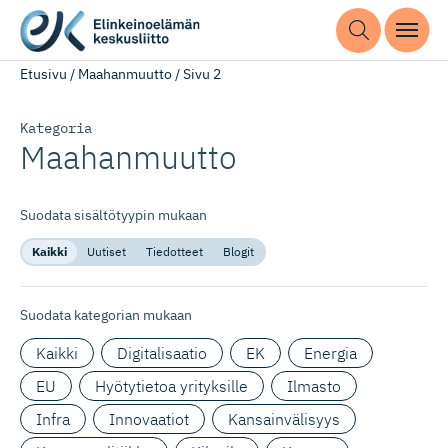
Etusivu
/
Maahanmuutto
/
Sivu 2
Kategoria
Maahanmuutto
Suodata sisältötyypin mukaan
Kaikki
Uutiset
Tiedotteet
Blogit
Suodata kategorian mukaan
Kaikki
Digitalisaatio
EK
Energia
EU
Hyötytietoa yrityksille
Ilmasto
Infra
Innovaatiot
Kansainvälisyys