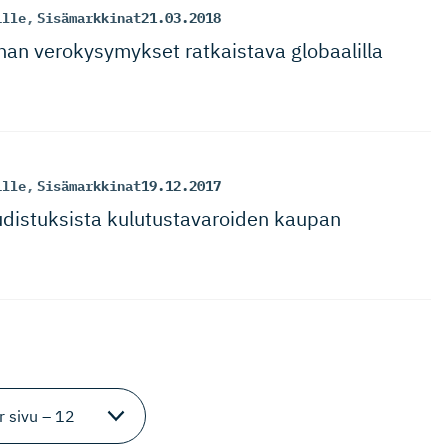
ille
,
Sisämarkkinat
21.03.2018
nnan verokysymykset ratkaistava globaalilla
ille
,
Sisämarkkinat
19.12.2017
distuksista kulutusta­va­roiden kaupan