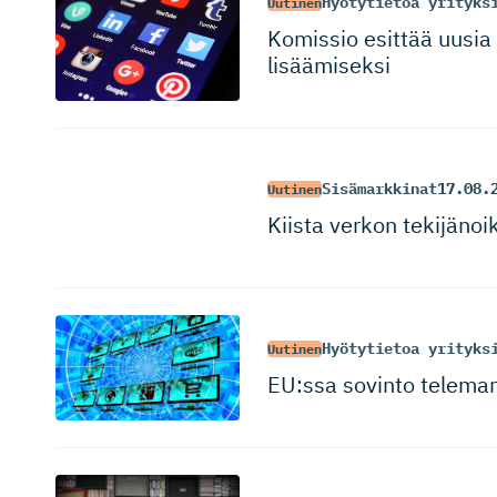
Hyötytietoa yrityks
Uutinen
Komissio esittää uusia 
lisäämiseksi
Sisämarkkinat
17.08.
Uutinen
Kiista verkon tekijänoi
Hyötytietoa yrityks
Uutinen
EU:ssa sovinto telemar