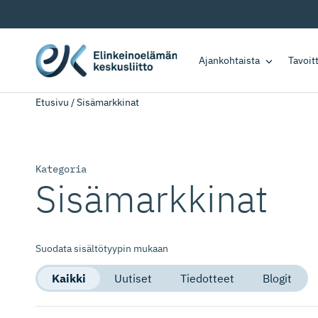
Ajankohtaista
Tavoi
Etusivu
/
Sisämarkkinat
Kategoria
Sisämarkkinat
Suodata sisältötyypin mukaan
Kaikki
Uutiset
Tiedotteet
Blogit