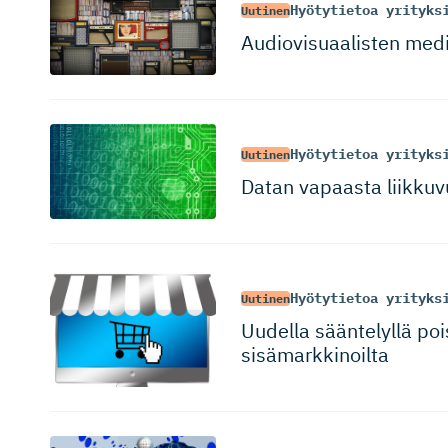
Hyötytietoa yrityks
Uutinen
Audiovisuaa­listen medi
Hyötytietoa yrityks
Uutinen
Datan vapaasta liikkuv
Hyötytietoa yrityks
Uutinen
Uudella sääntelyllä po
sisämarkkinoilta