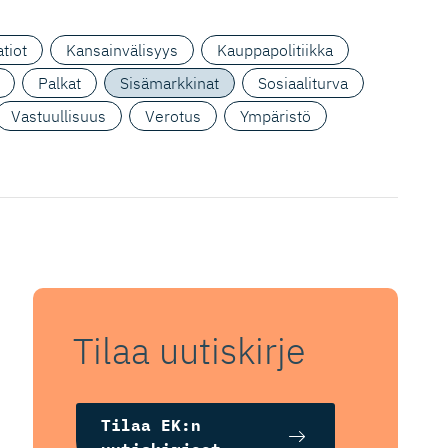
tiot
Kansainvälisyys
Kauppapolitiikka
Palkat
Sisämarkkinat
Sosiaaliturva
Vastuullisuus
Verotus
Ympäristö
Tilaa uutiskirje
Tilaa EK:n