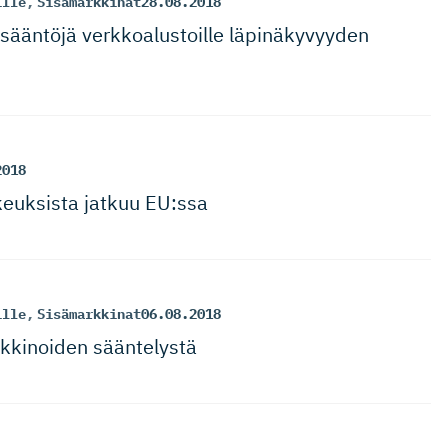
ille
,
Sisämarkkinat
28.08.2018
sääntöjä verkkoalus­toille läpinäkyvyyden
2018
­keuksista jatkuu EU:ssa
ille
,
Sisämarkkinat
06.08.2018
kki­noiden sääntelystä