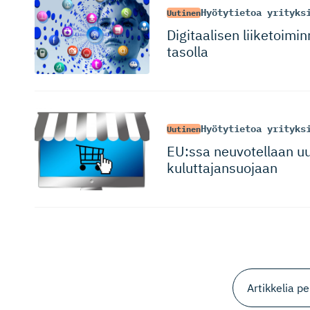
Hyötytietoa yrityks
Uutinen
Digitaalisen liiketoimi
tasolla
Hyötytietoa yrityks
Uutinen
EU:ssa neuvotellaan uu
kuluttajan­suojaan