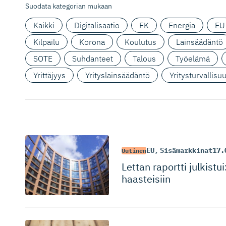
Suodata kategorian mukaan
Kaikki
Digitalisaatio
EK
Energia
EU
Kilpailu
Korona
Koulutus
Lainsäädäntö
SOTE
Suhdanteet
Talous
Työelämä
Yrittäjyys
Yrityslainsäädäntö
Yritysturvallisu
EU
,
Sisämarkkinat
17.
Uutinen
Lettan raportti julkist
haasteisiin