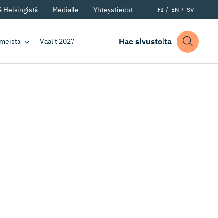
 Helsingistä
Medialle
Yhteystiedot
FI
EN
SV
Hae sivustolta
 meistä
Vaalit 2027