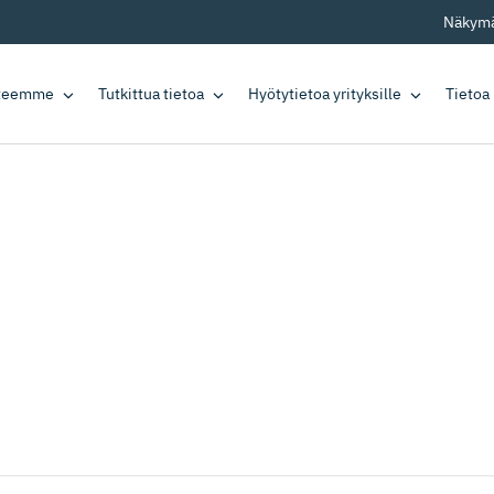
Näkymä
tteemme
Tutkittua tietoa
Hyötytietoa yrityksille
Tietoa