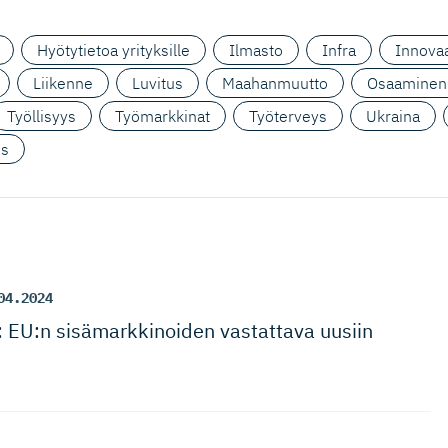
Hyötytietoa yrityksille
Ilmasto
Infra
Innovaa
Liikenne
Luvitus
Maahanmuutto
Osaaminen
Työllisyys
Työmarkkinat
Työterveys
Ukraina
us
04.2024
ui: EU:n sisämarkki­noiden vastattava uusiin