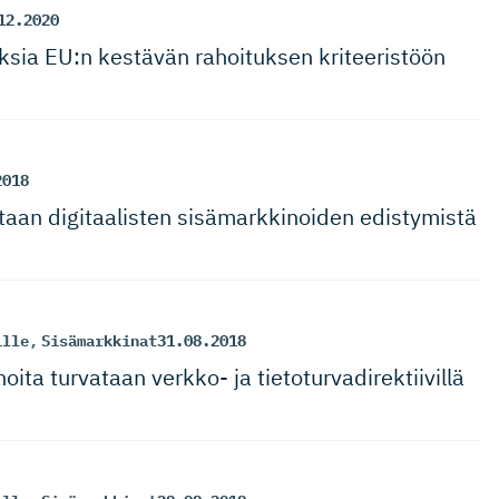
12.2020
uksia EU:n kestävän rahoituksen kriteeristöön
2018
ataan digitaalisten sisämarkki­noiden edistymistä
ille
,
Sisämarkkinat
31.08.2018
ita turvataan verkko- ja tietoturva­di­rek­tiivillä