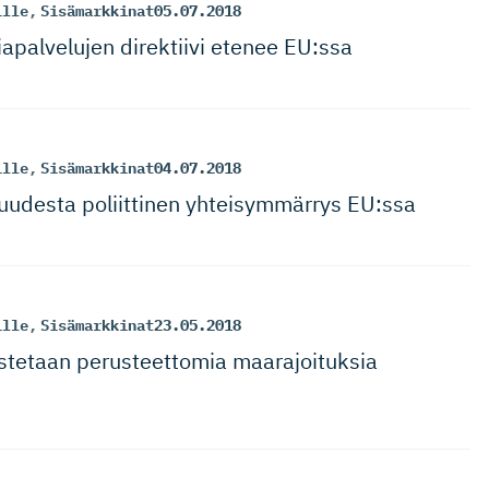
ille
,
Sisämarkkinat
05.07.2018
apalvelujen direktiivi etenee EU:ssa
ille
,
Sisämarkkinat
04.07.2018
uudesta poliittinen yhteisymmärrys EU:ssa
ille
,
Sisämarkkinat
23.05.2018
istetaan perusteettomia maarajoituksia