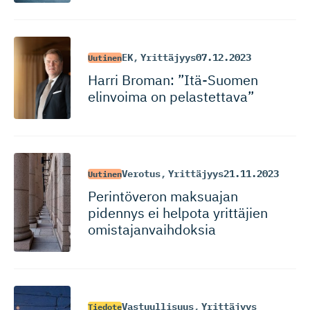
EK
,
Yrittäjyys
07.12.2023
Uutinen
Harri Broman: ”Itä-Suomen
elinvoima on pelastettava”
Verotus
,
Yrittäjyys
21.11.2023
Uutinen
Perintöveron maksuajan
pidennys ei helpota yrittäjien
omistajan­vaihdoksia
Vastuullisuus
,
Yrittäjyys
Tiedote