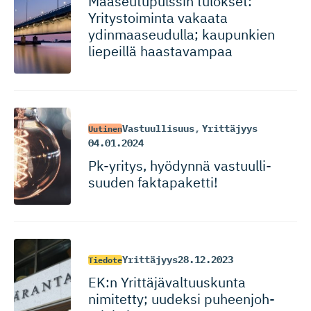
Maaseutupulssin tulokset:
Yritystoiminta vakaata
ydinmaaseu­dulla; kaupunkien
liepeillä haastavampaa
Vastuullisuus
,
Yrittäjyys
Uutinen
04.01.2024
Pk-yritys, hyödynnä vastuulli­
suuden faktapaketti!
Yrittäjyys
28.12.2023
Tiedote
EK:n Yrittäjäval­tuuskunta
nimitetty; uudeksi puheenjoh­