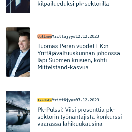
kilpailueduksi pk-sektorilla
Yrittäjyys
12.12.2023
Uutinen
Tuomas Peren vuodet EK:n
Yrittäjäval­tuus­kunnan johdossa –
läpi Suomen kriisien, kohti
Mittelstand-kasvua
Yrittäjyys
07.12.2023
Tiedote
Pk-Pulssi: Viisi prosenttia pk-
sektorin työnantajista konkurssi­
vaarassa lähikuukausina