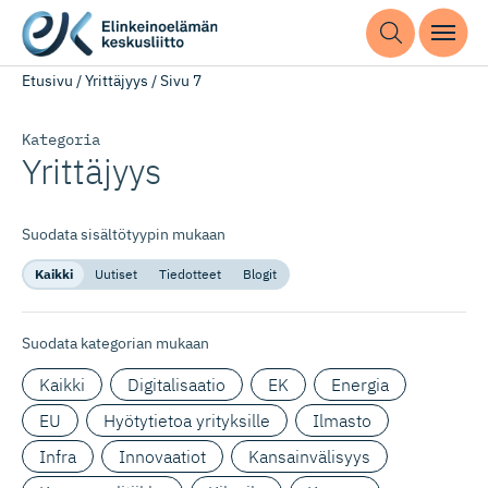
Etusivu
/
Yrittäjyys
/
Sivu 7
Kategoria
Yrittäjyys
Suodata sisältötyypin mukaan
Kaikki
Uutiset
Tiedotteet
Blogit
Suodata kategorian mukaan
Kaikki
Digitalisaatio
EK
Energia
EU
Hyötytietoa yrityksille
Ilmasto
Infra
Innovaatiot
Kansainvälisyys