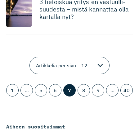
3 tietoiskua yritysten vastuulli­
suudesta – mistä kannattaa olla
kartalla nyt?
1
…
5
6
7
8
9
…
40
Aiheen suosituimmat