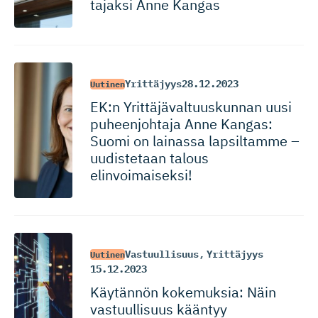
tajaksi Anne Kangas
Yrittäjyys
28.12.2023
Uutinen
EK:n Yrittäjäval­tuus­kunnan uusi
puheenjohtaja Anne Kangas:
Suomi on lainassa lapsiltamme –
uudistetaan talous
elinvoimaiseksi!
Vastuullisuus
,
Yrittäjyys
Uutinen
15.12.2023
Käytännön kokemuksia: Näin
vastuullisuus kääntyy