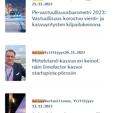
21.11.2023
Pk-vastuul­li­suus­ba­rometri 2023:
Vastuullisuus korostuu vienti- ja
kasvuyritysten kilpailukeinona
Yrittäjyys
20.11.2023
Uutinen
Mittelstand-kasvun eri keinot:
näin Innofactor kasvoi
startupista pörssiin
Vastuullisuus
,
Yrittäjyys
Uutinen
13.11.2023