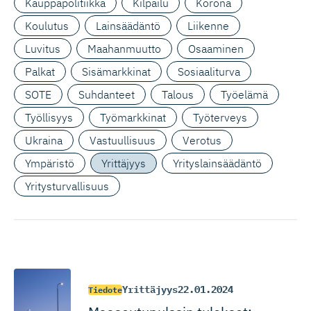
Kauppapolitiikka
Kilpailu
Korona
Koulutus
Lainsäädäntö
Liikenne
Luvitus
Maahanmuutto
Osaaminen
Palkat
Sisämarkkinat
Sosiaaliturva
SOTE
Suhdanteet
Talous
Työelämä
Työllisyys
Työmarkkinat
Työterveys
Ukraina
Vastuullisuus
Verotus
Ympäristö
Yrittäjyys
Yrityslainsäädäntö
Yritysturvallisuus
Yrittäjyys
22.01.2024
Tiedote